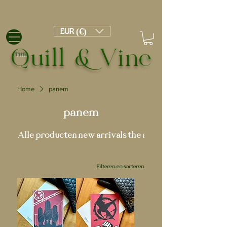
EUR (€)
Quill & Vine
THE
Home
panem
panem
Alle producten
new arrivals
the academy
Filteren en sorteren